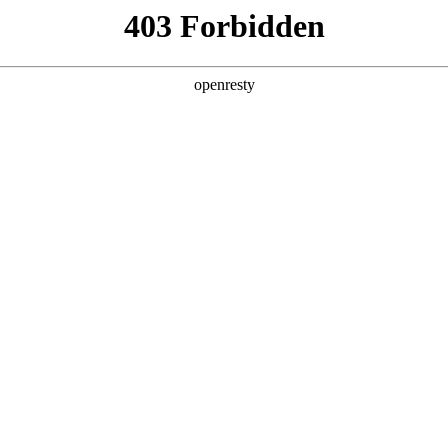
型
全球业务
新闻资讯
智能新能源
Hi4
投资者关系
亚洲
丹 科威特 黎巴嫩 孟加拉国 马来西亚 尼泊尔 卡塔尔 沙特阿拉伯 叙利亚 泰
欧洲
兰 意大利 英国
美洲
牙买加 墨西哥 乌拉圭 智利