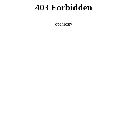
型
全球业务
新闻资讯
智能新能源
Hi4
投资者关系
议
亚洲
丹 科威特 黎巴嫩 孟加拉国 马来西亚 尼泊尔 卡塔尔 沙特阿拉伯 叙利亚 泰
欧洲