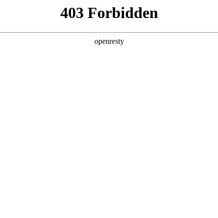
“三连冠” 技术创新还得是人生就是博
023年全球汽车专利大数据平台榜单上，人生就是博控股（包括人生就是博
亚洲
丹 科威特 黎巴嫩 孟加拉国 马来西亚 尼泊尔 卡塔尔 沙特阿拉伯 叙利亚 泰
欧洲