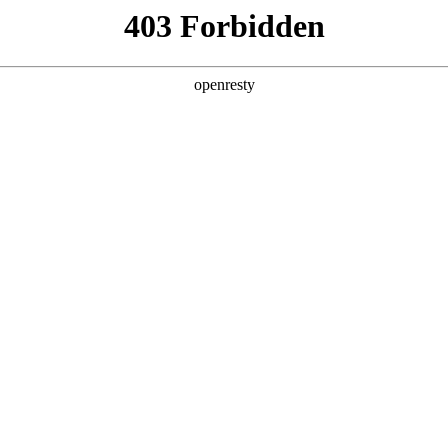
亚洲
丹 科威特 黎巴嫩 孟加拉国 马来西亚 尼泊尔 卡塔尔 沙特阿拉伯 叙利亚 泰
欧洲