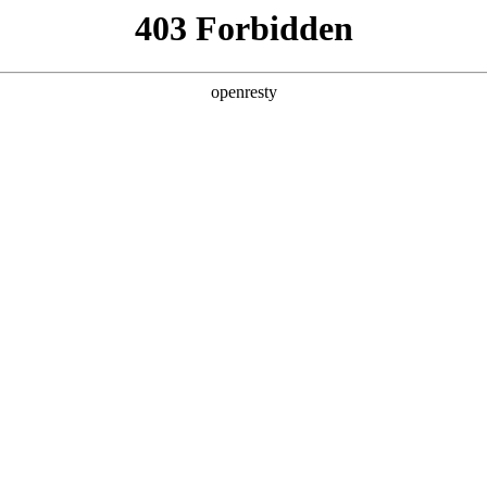
型
全球业务
新闻资讯
智能新能源
Hi4
投资者关系
亚洲
丹 科威特 黎巴嫩 孟加拉国 马来西亚 尼泊尔 卡塔尔 沙特阿拉伯 叙利亚 泰
欧洲