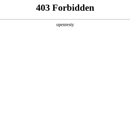
亚洲
丹 科威特 黎巴嫩 孟加拉国 马来西亚 尼泊尔 卡塔尔 沙特阿拉伯 叙利亚 泰
欧洲